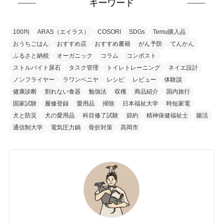
キーワード
100均
ARAS（エイラス）
COSORI
SDGs
Temu購入品
おうちごはん
おすすめ店
おすすめ書籍
がん予防
てんかん
ふるさと納税
オーガニック
コラム
コンポスト
ストルバイト尿石
タスク管理
トイレトレーニング
ネイエ設計
ノンフライヤー
ラワンベニヤ
レシピ
レビュー
体験談
健康診断
割れない食器
勉強法
収穫
商品紹介
国内旅行
国家試験
履修登録
愛用品
掃除
日本福祉大学
時短家電
犬と防災
犬の愛用品
科目修了試験
節約
精神保健福祉士
腸活
通信制大学
電気圧力鍋
骨折対策
高岡市