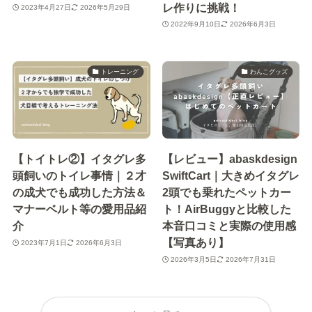
レ作りに挑戦！
2023年4月27日
2026年5月29日
2022年9月10日
2026年6月3日
トレーニング
わんこグッズ
【トイトレ②】イタグレ多
【レビュー】abaskdesign
頭飼いのトイレ事情｜２才
SwiftCart｜大きめイタグレ
の成犬でも成功した方法＆
2頭でも乗れたペットカー
マナーベルト等の愛用品紹
ト！AirBuggyと比較した
介
本音口コミと実際の使用感
【写真あり】
2023年7月1日
2026年6月3日
2026年3月5日
2026年7月31日