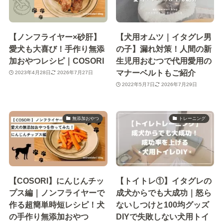
【ノンフライヤー×砂肝】
【犬用オムツ｜イタグレ男
愛犬も大喜び！手作り無添
の子】漏れ対策！人間の新
加おやつレシピ｜COSORI
生児用おむつで代用愛用の
マナーベルトもご紹介
2023年4月28日
2026年7月27日
2022年5月7日
2026年7月29日
無添加おやつ
トレーニング
【COSORI】にんじんチッ
【トイトレ①】イタグレの
プス編｜ノンフライヤーで
成犬からでも大成功｜怒ら
作る超簡単時短レシピ！犬
ないしつけと100均グッズ
の手作り無添加おやつ
DIYで失敗しない犬用トイ