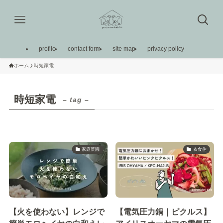
profile
contact form
site map
privacy policy
ホーム
時短家電
時短家電
– tag –
家庭菜園
衣食住
【火を使わない】レンジで
【電気圧力鍋｜ピクルス】