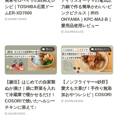
簡単モロヘイヤの白和えレ
アイリスオーヤマの電気圧
シピ｜TOSHIBA石窯ドー
力鍋で作る簡単かわいいピ
ムER-XD7000
ンクピクルス｜IRIS
OHYAMA｜KPC-MA2-B｜
2026年7月28日
愛用品使用レビュー
2023年6月12日
胃がん
無添加おやつ
【腸活】はじめての自家製
【ノンフライヤー×砂肝】
ぬか漬け｜袋に野菜を入れ
愛犬も大喜び！手作り無添
て冷蔵庫で寝かせるだけ！
加おやつレシピ｜COSORI
COSORIで焼いたヘルシー
2023年4月28日
チキンに添えて♪
2023年5月6日