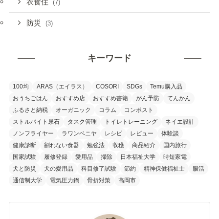
衣食住
(7)
防災
(3)
キーワード
100均
ARAS（エイラス）
COSORI
SDGs
Temu購入品
おうちごはん
おすすめ店
おすすめ書籍
がん予防
てんかん
ふるさと納税
オーガニック
コラム
コンポスト
ストルバイト尿石
タスク管理
トイレトレーニング
ネイエ設計
ノンフライヤー
ラワンベニヤ
レシピ
レビュー
体験談
健康診断
割れない食器
勉強法
収穫
商品紹介
国内旅行
国家試験
履修登録
愛用品
掃除
日本福祉大学
時短家電
犬と防災
犬の愛用品
科目修了試験
節約
精神保健福祉士
腸活
通信制大学
電気圧力鍋
骨折対策
高岡市