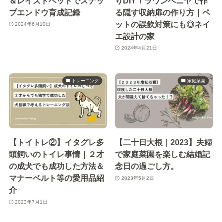
＆レイズドベッドでスナッ
りDIY！ラワンベニヤで作
プエンドウ育成記録
る隠す収納扉の作り方｜ペ
ットの誤飲対策にも◎ネイ
2024年6月10日
エ設計の家
2024年4月21日
トレーニング
家庭菜園
【トイトレ②】イタグレ多
【二十日大根｜2023】夫婦
頭飼いのトイレ事情｜２才
で家庭菜園を楽しむ結婚記
の成犬でも成功した方法＆
念日の過ごし方。
マナーベルト等の愛用品紹
2023年5月2日
介
2023年7月1日