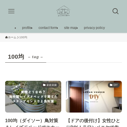
profile
contact form
site map
privacy policy
ホーム
100均
100均
– tag –
家庭菜園
DIY
100均（ダイソー）鳥対策
【ドアの後付け】女性ひと