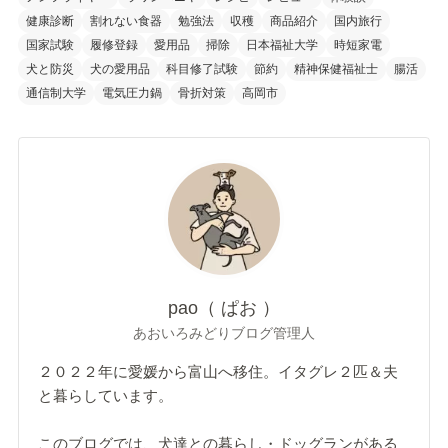
健康診断
割れない食器
勉強法
収穫
商品紹介
国内旅行
国家試験
履修登録
愛用品
掃除
日本福祉大学
時短家電
犬と防災
犬の愛用品
科目修了試験
節約
精神保健福祉士
腸活
通信制大学
電気圧力鍋
骨折対策
高岡市
pao（ ぱお ）
あおいろみどりブログ管理人
２０２２年に愛媛から富山へ移住。イタグレ２匹＆夫
と暮らしています。
このブログでは、犬達との暮らし・ドッグランがある