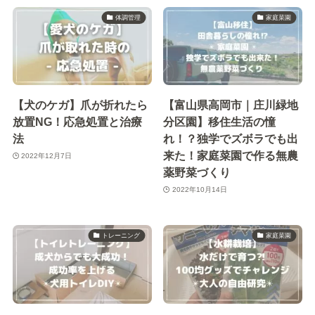
体調管理
家庭菜園
【犬のケガ】爪が折れたら
【富山県高岡市｜庄川緑地
放置NG！応急処置と治療
分区園】移住生活の憧
法
れ！？独学でズボラでも出
来た！家庭菜園で作る無農
2022年12月7日
薬野菜づくり
2022年10月14日
トレーニング
家庭菜園