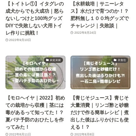
【トイトレ①】イタグレの
【水耕栽培｜サニーレタ
成犬からでも大成功｜怒ら
ス】水だけで育つのか！？
ないしつけと100均グッズ
肥料無し１００均グッズで
DIYで失敗しない犬用トイ
チャレンジ｜失敗談｜
レ作りに挑戦！
2022年8月24日
2022年9月10日
家庭菜園
衣食住
【モロヘイヤ｜2022】初め
【青じそジュース】青じそ
ての栽培から収穫｜茎には
大量消費｜リンゴ酢と砂糖
毒があるって知ってた！？
だけで作る簡単レシピ｜煮
夏バテ予防のおひたしを作
出した後はふりかけにも使
ってみた！
える！？
2022年8月11日
2022年8月8日