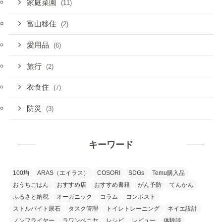
家庭菜園
(11)
富山移住
(2)
愛用品
(6)
旅行
(2)
衣食住
(7)
防災
(3)
キーワード
100均
ARAS（エイラス）
COSORI
SDGs
Temu購入品
おうちごはん
おすすめ店
おすすめ書籍
がん予防
てんかん
ふるさと納税
オーガニック
コラム
コンポスト
ストルバイト尿石
タスク管理
トイレトレーニング
ネイエ設計
ノンフライヤー
ラワンベニヤ
レシピ
レビュー
体験談