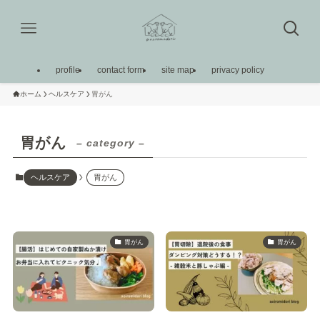
profile
contact form
site map
privacy policy
ホーム
ヘルスケア
胃がん
胃がん
– category –
ヘルスケア
胃がん
胃がん
胃がん