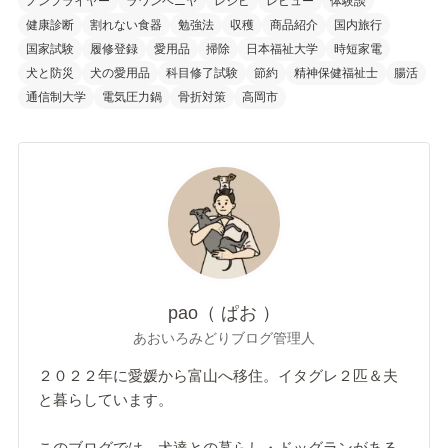
ノンフライヤー
ラワンベニヤ
レシピ
レビュー
体験談
健康診断
割れない食器
勉強法
収穫
商品紹介
国内旅行
国家試験
履修登録
愛用品
掃除
日本福祉大学
時短家電
犬と防災
犬の愛用品
科目修了試験
節約
精神保健福祉士
腸活
通信制大学
電気圧力鍋
骨折対策
高岡市
pao（ ぱお ）
あおいろみどりブログ管理人
２０２２年に愛媛から富山へ移住。イタグレ２匹＆夫
と暮らしています。
このブログでは、犬達との暮らし・ドッグランがある