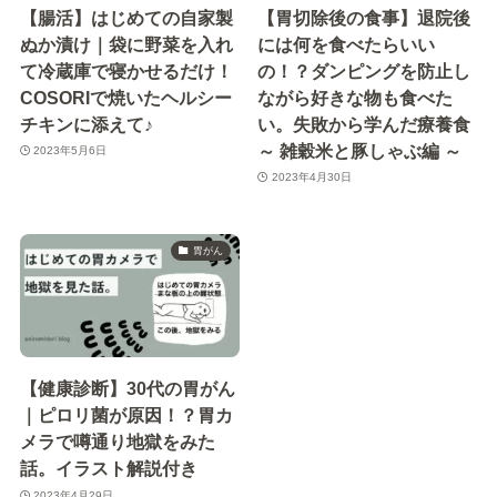
【腸活】はじめての自家製
【胃切除後の食事】退院後
ぬか漬け｜袋に野菜を入れ
には何を食べたらいい
て冷蔵庫で寝かせるだけ！
の！？ダンピングを防止し
COSORIで焼いたヘルシー
ながら好きな物も食べた
チキンに添えて♪
い。失敗から学んだ療養食
～ 雑穀米と豚しゃぶ編 ～
2023年5月6日
2023年4月30日
胃がん
【健康診断】30代の胃がん
｜ピロリ菌が原因！？胃カ
メラで噂通り地獄をみた
話。イラスト解説付き
2023年4月29日