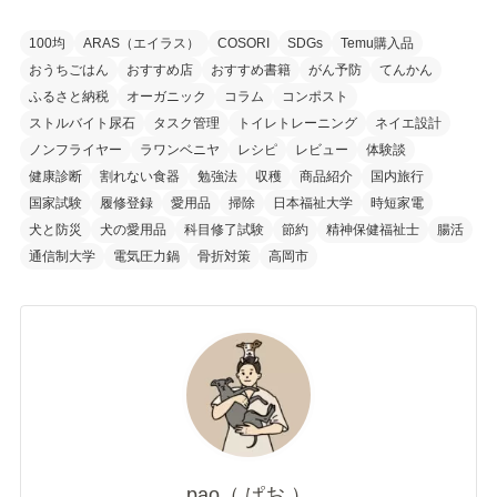
100均
ARAS（エイラス）
COSORI
SDGs
Temu購入品
おうちごはん
おすすめ店
おすすめ書籍
がん予防
てんかん
ふるさと納税
オーガニック
コラム
コンポスト
ストルバイト尿石
タスク管理
トイレトレーニング
ネイエ設計
ノンフライヤー
ラワンベニヤ
レシピ
レビュー
体験談
健康診断
割れない食器
勉強法
収穫
商品紹介
国内旅行
国家試験
履修登録
愛用品
掃除
日本福祉大学
時短家電
犬と防災
犬の愛用品
科目修了試験
節約
精神保健福祉士
腸活
通信制大学
電気圧力鍋
骨折対策
高岡市
pao（ ぱお ）