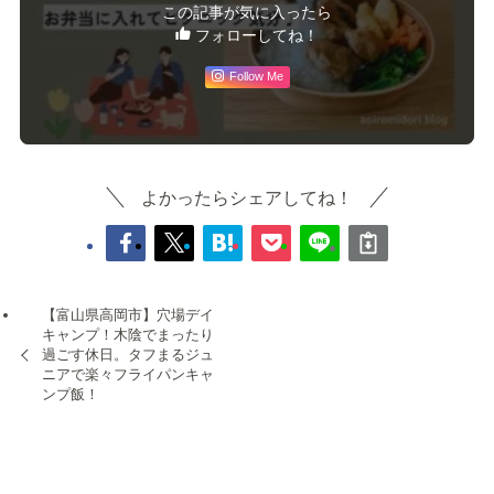
この記事が気に入ったら
フォローしてね！
Follow Me
よかったらシェアしてね！
【富山県高岡市】穴場デイ
キャンプ！木陰でまったり
過ごす休日。タフまるジュ
ニアで楽々フライパンキャ
ンプ飯！