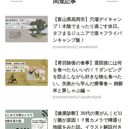
関連記事
【富山県高岡市】穴場デイキャン
プ！木陰でまったり過ごす休日。
タフまるジュニアで楽々フライパ
ンキャンプ飯！
2023年5月3日
2026年6月3日
【胃切除後の食事】退院後には何
を食べたらいいの！？ダンピング
を防止しながら好きな物も食べた
い。失敗から学んだ療養食～ 雑穀
米と豚しゃぶ編 ～
2023年4月30日
2024年3月20日
【健康診断】30代の胃がん｜ピロ
リ菌が原因！？胃カメラで噂通り
地獄をみた話。イラスト解説付き