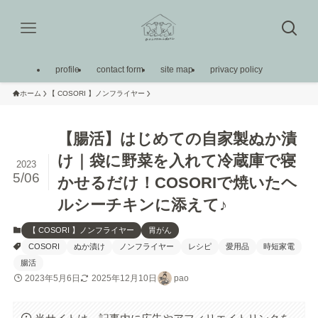
profile
contact form
site map
privacy policy
ホーム
【 COSORI 】ノンフライヤー
【腸活】はじめての自家製ぬか漬
け｜袋に野菜を入れて冷蔵庫で寝
2023
5/06
かせるだけ！COSORIで焼いたヘ
ルシーチキンに添えて♪
【 COSORI 】ノンフライヤー
胃がん
COSORI
ぬか漬け
ノンフライヤー
レシピ
愛用品
時短家電
腸活
2023年5月6日
2025年12月10日
pao