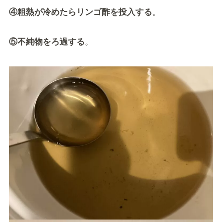
④粗熱が冷めたらリンゴ酢を投入する
。
⑤不純物をろ過する
。