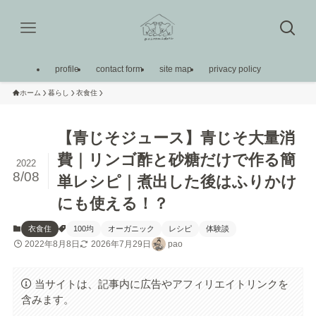
profile
contact form
site map
privacy policy
ホーム
暮らし
衣食住
【青じそジュース】青じそ大量消
費｜リンゴ酢と砂糖だけで作る簡
2022
8/08
単レシピ｜煮出した後はふりかけ
にも使える！？
衣食住
100均
オーガニック
レシピ
体験談
2022年8月8日
2026年7月29日
pao
当サイトは、記事内に広告やアフィリエイトリンクを
含みます。