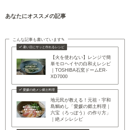
あなたにオススメの記事
こんな記事も書いています✎
暑い日にサッと作れるレシピ
【火を使わない】レンジで簡
単モロヘイヤの白和えレシピ
｜TOSHIBA石窯ドームER-
XD7000
愛媛の絶メシ郷土料理
地元民が教える！元祖・宇和
島鯛めし「愛媛の郷土料理｜
六宝（ろっぽう）の作り方」
｜絶メシレシピ