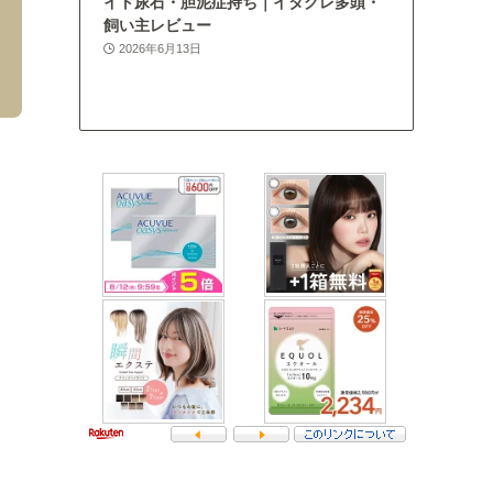
イト尿石・胆泥症持ち｜イタグレ多頭・
飼い主レビュー
2026年6月13日