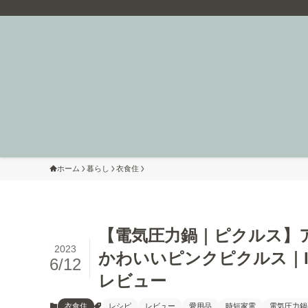
ホーム
暮らし
衣食住
【電気圧力鍋｜ピクルス】
2023
かわいいピンクピクルス｜IRI
6/12
レビュー
衣食住
レシピ
レビュー
愛用品
時短家電
電気圧力鍋