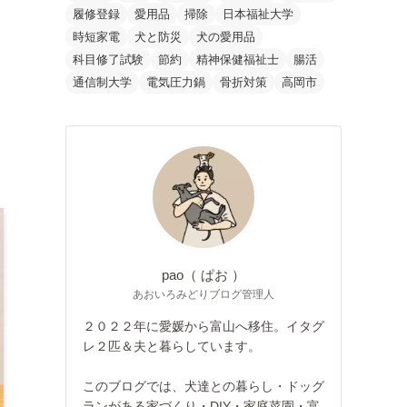
履修登録
愛用品
掃除
日本福祉大学
時短家電
犬と防災
犬の愛用品
科目修了試験
節約
精神保健福祉士
腸活
通信制大学
電気圧力鍋
骨折対策
高岡市
pao（ ぱお ）
あおいろみどりブログ管理人
２０２２年に愛媛から富山へ移住。イタグ
レ２匹＆夫と暮らしています。
このブログでは、犬達との暮らし・ドッグ
ランがある家づくり・DIY・家庭菜園・富