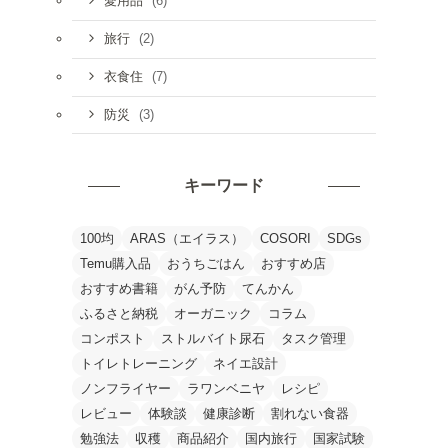
(6)
愛用品
(2)
旅行
(7)
衣食住
(3)
防災
キーワード
100均
ARAS（エイラス）
COSORI
SDGs
Temu購入品
おうちごはん
おすすめ店
おすすめ書籍
がん予防
てんかん
ふるさと納税
オーガニック
コラム
コンポスト
ストルバイト尿石
タスク管理
トイレトレーニング
ネイエ設計
ノンフライヤー
ラワンベニヤ
レシピ
レビュー
体験談
健康診断
割れない食器
勉強法
収穫
商品紹介
国内旅行
国家試験