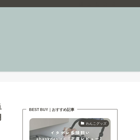
単
BEST BUY｜おすすめ記事
用
わんこグッズ